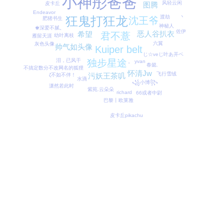
小神彤爸爸
风轻云闲
皮卡丘
图腾
Endeavor
狂鬼打狂龙
渡劫 丶
沈王爷
肥猪书生
神秘人
♚深爱不腻。
佐伊
恶人谷扒衣
希望
君不薏
幼叶离枝
雁留天涯
六翼
灰色头像
帅气如头像
Kuiper belt
じ☆veじ叶あ开ベ
独步星途
泪，已风干
yvan
。
春懿.
不搞定数分不改网名的狐狸
怀清Jw
飞行雪绒
污妖王茶叽
ζ不如不伴！
水滴
꧁小博꧂
潇然若此时
紫苑.云朵朵
richard
66或者中尉
巴黎丨欧莱雅
皮卡丘pikachu