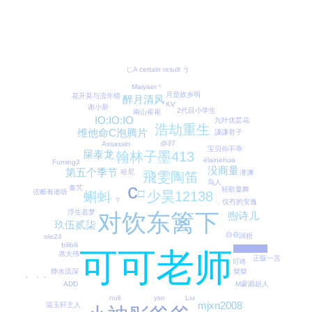
じA certain result う
Maiyaer丶
月是故乡明
花开莫与流年错
醉月清风
KV
谢小新
2代目小学生
南山崔崔
IO:IO:IO
九叶优昙花
浩劫重生
维他命C泡腾片
謙謙君子
@37
Assassin
宝贝你不乖
屎泰龙
翰林子墨413
elainehua
Fuming3
没商量
第五个季节
哈尼
潜渊
飛雯陶笛
鸟人
c
秦艽
轻歌曼舞
□
弦断有谁听
少昊12138
蝌蚪
?
╮仅冇的安逸
浮生若梦
对饮东篱下
煦诗儿
玖伍贰柒
自在
润梧
ole24
bilibili
███████
可可老师
席大伟
正版一言
叮咚
静水流深
桀桀
。 ， 。
ADD
M蒙面超人
Liu
null
ysn
mjxn2008
温玉轩主人