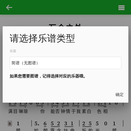
万众之外
请选择乐谱类型
稗子，络绎
徵羽摩柯
108
乐器
play order：
A
B
C
A2
B2
C2
A
孤
身
穿
行
在
这
光
辉
卖
场
极
如果您需要图谱，记得选择对应的乐器哦。
偶
然
止
步
于
陈
列
我
的
橱
窗
左
右
是
各
式
各
样
确定
满
目
琳
琅
你
能
否
钟
情
于
我
素
白
色
相
B
譬
如
朝
露
含
吐
曲
折
的
光
譬