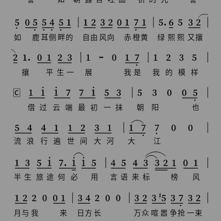
如
鹿
耳
侧
畔
的
自
由
风
向
赤
橙
黄
绿
熙
熙
又
攘
攘
平
生
一
展
我
是
我
的
模
样
C
借
过
云
端
最
初
一
抹
朝
阳
也
流
浪
行
遍
世
间
大
河
大
江
半
生
旅
途
何
必
用
言
语
来
标
榜
风
月
与
我
来
日
方
长
万
众
喧
嚣
争
抢
一
束